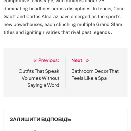
competitive landscape, with athletes under 25
dominating headlines across disciplines. In tennis, Coco
Gauff and Carlos Alcaraz have emerged as the sport’s
new powerhouses, each clinching multiple Grand Slam
titles and igniting rivalries that rival past legends .
Previous:
Next:
Навігація
записів
Outfits That Speak
Bathroom Decor That
Volumes Without
Feels Like a Spa
Saying a Word
ЗАЛИШИТИ ВІДПОВІДЬ