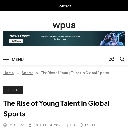
Skip
Contact
to
content
wpua
MENU
Home
Sports
The Rise of Young Talent in Global Sports
SPORTS
The Rise of Young Talent in Global
Sports
IGORZCZ
30 ЧЕРВНЯ, 2025
0
1 MINS